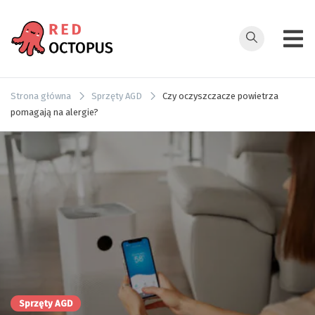
Przejdź
do
treści
redoctopus.in
Strona główna
Sprzęty AGD
Czy oczyszczacze powietrza
pomagają na alergie?
Sprzęty AGD