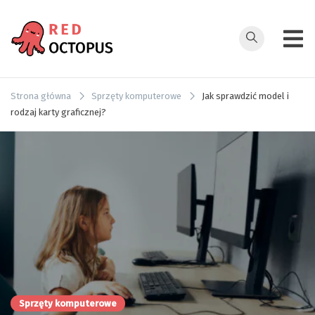
Przejdź
do
treści
redoctopus.in
Strona główna
Sprzęty komputerowe
Jak sprawdzić model i
rodzaj karty graficznej?
Sprzęty komputerowe