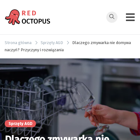
Przejdź
do
treści
redoctopus.in
Strona główna
Sprzęty AGD
Dlaczego zmywarka nie domywa
naczyń? Przyczyny i rozwiązania
Sprzęty AGD
Dlaczego zmywarka nie