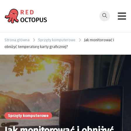
Przejdź
do
treści
redoctopus.in
Strona główna
Sprzęty komputerowe
Jak monitorować i
obniżyć temperaturę karty graficznej?
Sprzęty komputerowe
Jak monitorować i obniżyć