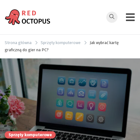
Przejdź
do
treści
redoctopus.in
Strona główna
Sprzęty komputerowe
Jak wybrać kartę
graficzną do gier na PC?
Sprzęty komputerowe