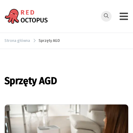
Przejdź
do
treści
redoctopus.in
Strona główna
Sprzęty AGD
Sprzęty AGD